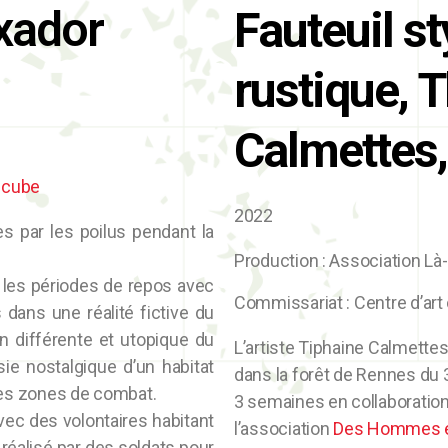
xador
Fauteuil s
rustique,
T
Calmettes
cube
2022
s par les poilus pendant la
Production : Association Là
nt les périodes de repos avec
Commissariat : Centre d’ar
dans une réalité fictive du
on différente et utopique du
L’artiste Tiphaine Calmette
sie nostalgique d’un habitat
dans la forêt de Rennes du 3
es zones de combat.
3 semaines en collaboration
ec des volontaires habitant
l’association
Des Hommes e
e réalisé par des soldats pour