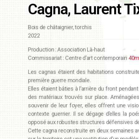
Cagna, Laurent Ti
Bois de châtaignier, torchis
2022
Production : Association Là-haut
Commissariat : Centre d’art contemporain
40m
Les cagnas étaient des habitations construite
première guerre mondiale.
Elles étaient bâties à l’arrière du front penda
des matériaux trouvés sur place. Aménagées 
souvenir de leur foyer, elles offrent une visi
contexte guerrier. Il se dégage d’elles la poé
opposé aux robustes structures défensives d
Cette cagna reconstruite en deux semaines av
sur le territoire est une restitution d’un modèl