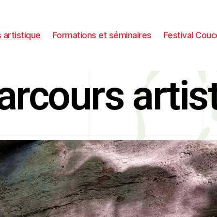
 artistique
Formations et séminaires
Festival Couc
arcours artis